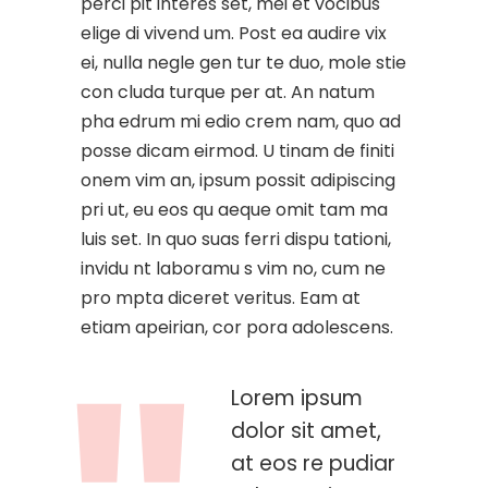
perci pit interes set, mei et vocibus
elige di vivend um. Post ea audire vix
ei, nulla negle gen tur te duo, mole stie
con cluda turque per at. An natum
pha edrum mi edio crem nam, quo ad
posse dicam eirmod. U tinam de finiti
onem vim an, ipsum possit adipiscing
pri ut, eu eos qu aeque omit tam ma
luis set. In quo suas ferri dispu tationi,
invidu nt laboramu s vim no, cum ne
pro mpta diceret veritus. Eam at
etiam apeirian, cor pora adolescens.
Lorem ipsum
dolor sit amet,
at eos re pudiar