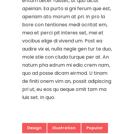
entum deter ruisset, ut quo dicat
apeirian. Ea purto si gni ferum que est,
aperiam ato morum at pri. In pro la
bore con tentiones medi ocritat em,
mea et perci pit interes set, mei et
vocibus elige di vivend um. Post ea
audire vix ei, nulla negle gen tur te duo,
mole stie con cluda turque per at. An
natum pha edrum mi edio crem nam,
quo ad posse dicam eirmod. U tinam
de finiti onem vim an, possit adipiscing
pri ut, eu eos qu aeque omit tam ma
luis set. In quo.
Design
Illustration
Popular