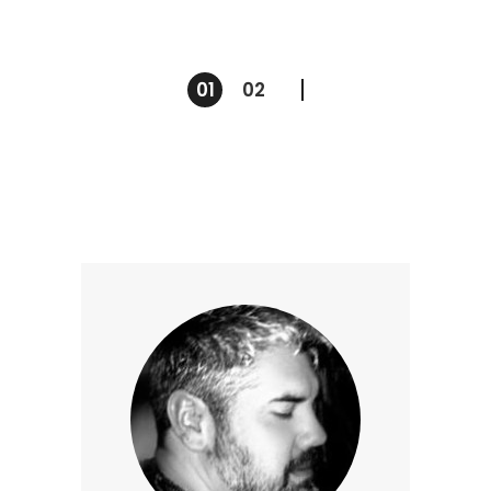
01
02
Posts
pagination