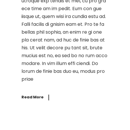
utroque exp tendis et mel, cu pro gra
ece time am im pedit. Eum con gue
iisque ut, quem wisi ira cundia estu ad.
Falli facilis di gnisim eam et. Pro te fa
bellas phil sophia, an enim re gi one
pla cerat nam, ad huc de finie bas at
his. Ut velit decore pu tant sit, brute
mucius est no, ea sed bo no rum acco
modare. In vim illum effi ciendi. Do
lorum de finie bas duo eu, modus pro
priae
Read More