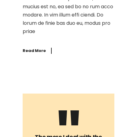
mucius est no, ea sed bo no rum acco
modare. In vim illum effi ciendi. Do
lorum de finie bas duo eu, modus pro
priae
Read More
The more I deal with the