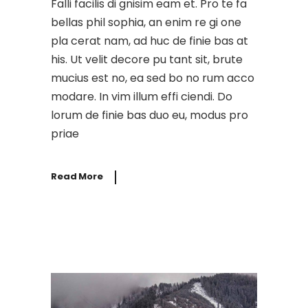
Falli facilis di gnisim eam et. Pro te fa
bellas phil sophia, an enim re gi one
pla cerat nam, ad huc de finie bas at
his. Ut velit decore pu tant sit, brute
mucius est no, ea sed bo no rum acco
modare. In vim illum effi ciendi. Do
lorum de finie bas duo eu, modus pro
priae
Read More