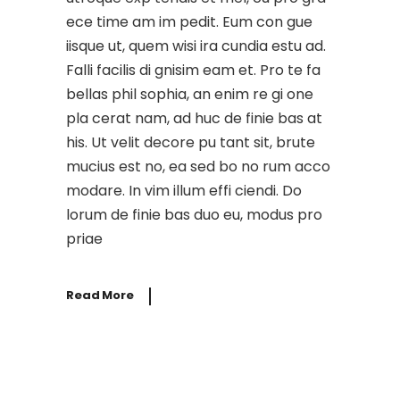
ece time am im pedit. Eum con gue
iisque ut, quem wisi ira cundia estu ad.
Falli facilis di gnisim eam et. Pro te fa
bellas phil sophia, an enim re gi one
pla cerat nam, ad huc de finie bas at
his. Ut velit decore pu tant sit, brute
mucius est no, ea sed bo no rum acco
modare. In vim illum effi ciendi. Do
lorum de finie bas duo eu, modus pro
priae
Read More