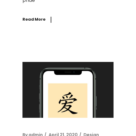
priae
Read More
By
admin
April 21, 2020
Design