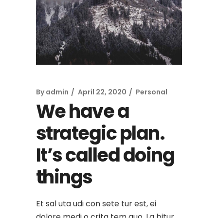
By
admin
April 22, 2020
Personal
We have a
strategic plan.
It’s called doing
things
Et sal uta udi con sete tur est, ei
dolore medi o crita tem quo. La bitur